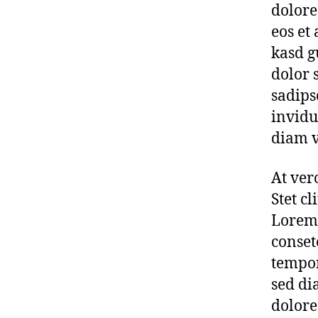
dolore
eos et
kasd g
dolor 
sadips
invidu
diam v
At ver
Stet c
Lorem 
conset
tempor
sed di
dolore