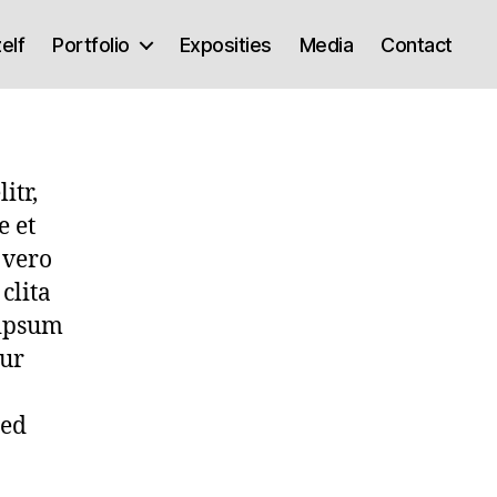
elf
Portfolio
Exposities
Media
Contact
itr,
 et
 vero
clita
 ipsum
tur
sed