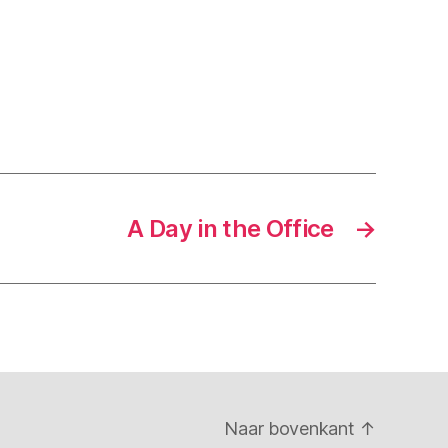
A Day in the Office
→
Naar bovenkant
↑