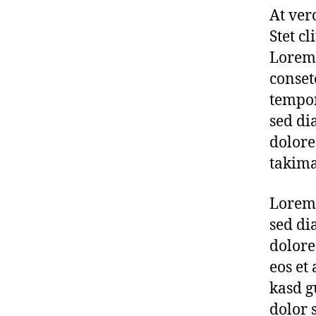
At ver
Stet c
Lorem 
conset
tempor
sed di
dolore
takima
Lorem 
sed di
dolore
eos et
kasd g
dolor 