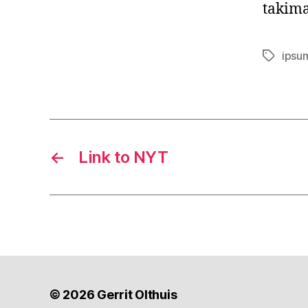
takima
ipsu
Tags
←
Link to NYT
© 2026
Gerrit Olthuis