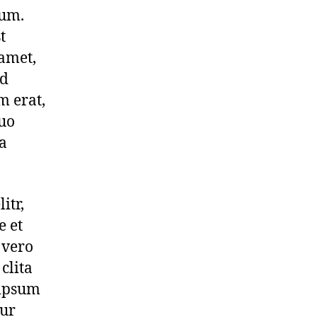
bum.
t
amet,
od
m erat,
duo
ea
itr,
 et
 vero
clita
 ipsum
tur