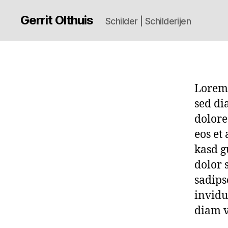
Gerrit Olthuis
Schilder | Schilderijen
Lorem 
sed di
dolore
eos et
kasd g
dolor 
sadips
invidu
diam v