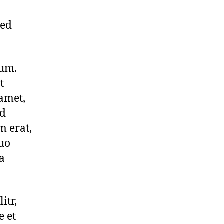
sed
bum.
t
amet,
od
m erat,
duo
ea
itr,
 et