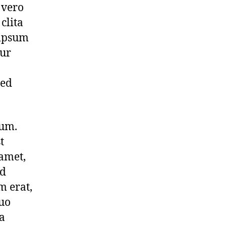
 vero
clita
 ipsum
tur
sed
bum.
t
amet,
od
m erat,
duo
ea