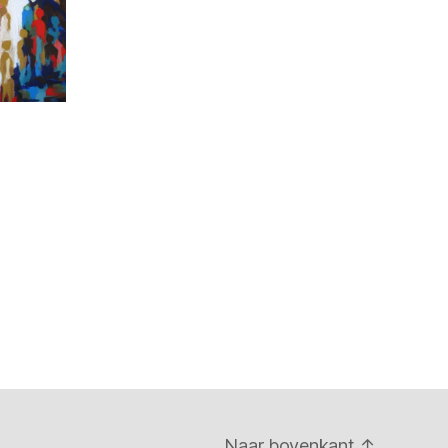
Naar bovenkant
↑