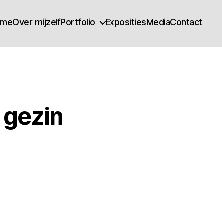
ome
Over mijzelf
Portfolio
Exposities
Media
Contact
 gezin